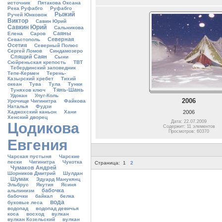
источник
Пятакова Оксана
Река Руфабго
Руфабго
Рыжий
Ручей Юнковож
Виктор
Савин Юрий
Савкин Юрий
Сальникова
Саяны
Елена
Саров
Северная
Севастополь
Осетия
Северный Полюс
Сергей Ломов
Синдамозеро
Спящий Саян
Сыни
Сюйреньская крепость
ТВТ
Тебердинский заповедник
Тепе-Кермен
Терень-
Казырский хребет
Тихий
океан
Тува
Тула
Тунки
Тянь-Шань
Туняхов ключ
Удокан
Улуг-Коль
2006
Урочище Чигинитра
Файкова
Наталья
Фудзи
2006
Хаджохский каньон
Хани
Хенский дворец
Дата: 22.07.2009
Цодикова
Содержит: 11 элементов
Просмотров: 60370
Евгения
Чарская пустыня
Чарские
пески
Чигинитра
Чукотка
Страница:
1
2
Чумаков Андрей
Шорников Дмитрий
Шулдан
Шумак
Эдуард Манукянц
Эльбрус
Якутия
Ясиня
бабочка
альпинизм
бабочки
байкал
белка
вода
буковые леса
водопад
водопад девичья
коса
восход
вулкан
вулкан Козельский
вулкан