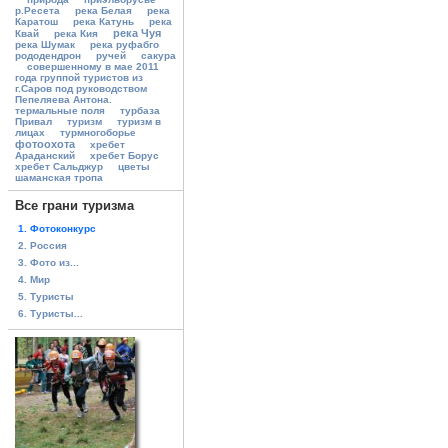
р.Ресета
река Белая
река
Каратош
река Катунь
река
река Чуя
Квай
река Кия
река Шумак
река руфабго
рододендрон
ручей
сакура
совершенному в мае 2011
года группой туристов из
г.Саров под руководством
Пепеляева Антона.
термальные поля
турбаза
Привал
туризм
туризм в
лицах
турмногоборье
фотоохота
хребет
Араданский
хребет Борус
хребет Сальджур
цветы
шаманская тропа
Все грани туризма
1. Фотоконкурс
2. Россия
3. Фото из...
4. Мир
5. Туристы
6. Туристы...