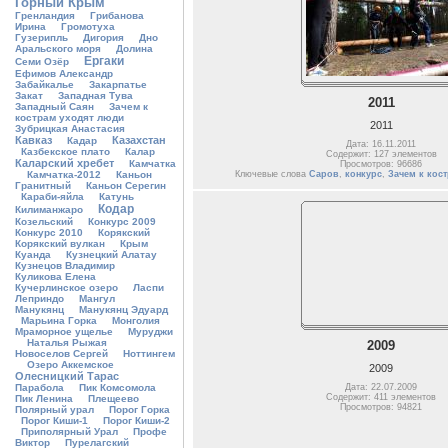
Горный Крым
Гренландия
Грибанова
Ирина
Громотуха
Гузерипль
Дигория
Дно
Аральского моря
Долина
Ергаки
Семи Озёр
Ефимов Александр
Забайкалье
Закарпатье
Закат
Западная Тува
2011
Западный Саян
Зачем к
кострам уходят люди
2011
Зубрицкая Анастасия
Кавказ
Казахстан
Кадар
Дата: 16.11.2011
Казбекское плато
Калар
Содержит: 127 элементов
Каларский хребет
Камчатка
Просмотров: 96686
Камчатка-2012
Каньон
Ключевые слова
Саров
,
конкурс
,
Зачем к кос
Гранитный
Каньон Серегин
Караби-яйла
Катунь
Кодар
Килиманжаро
Козельский
Конкурс 2009
Конкурс 2010
Корякский
Корякский вулкан
Крым
Куанда
Кузнецкий Алатау
Кузнецов Владимир
Куликова Елена
Кучерлинское озеро
Ласпи
Леприндо
Мангул
Манукянц
Манукянц Эдуард
Марьина Горка
Монголия
Мраморное ущелье
Муруджи
Наталья Рыжая
2009
Новоселов Сергей
Ноттингем
Озеро Аккемское
2009
Олесницкий Тарас
Парабола
Пик Комсомола
Дата: 22.07.2009
Содержит: 411 элементов
Пик Ленина
Плещеево
Просмотров: 94821
Полярный урал
Порог Горка
Порог Киши-1
Порог Киши-2
Приполярный Урал
Профе
Виктор
Пурелагский