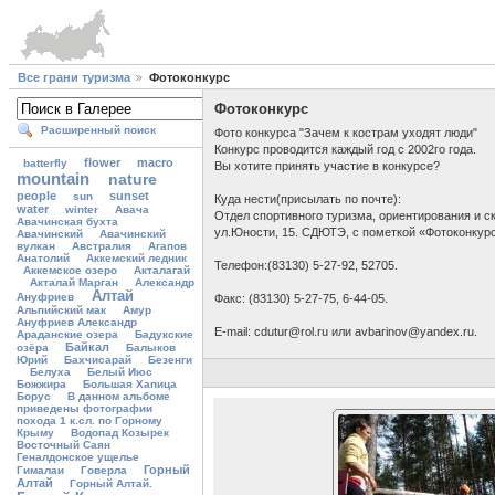
Все грани туризма
Фотоконкурс
Фотоконкурс
Расширенный поиск
Фото конкурса "Зачем к кострам уходят люди"
Конкурс проводится каждый год с 2002го года.
flower
macro
batterfly
Вы хотите принять участие в конкурсе?
mountain
nature
people
sunset
sun
Куда нести(присылать по почте):
water
winter
Авача
Отдел спортивного туризма, ориентирования и 
Авачинская бухта
ул.Юности, 15. СДЮТЭ, с пометкой «Фотоконкурс
Авачинский
Авачинский
вулкан
Австралия
Агапов
Анатолий
Аккемский ледник
Телефон:(83130) 5-27-92, 52705.
Аккемское озеро
Акталагай
Акталай Марган
Александр
Алтай
Ануфриев
Факс: (83130) 5-27-75, 6-44-05.
Альпийский мак
Амур
Ануфриев Александр
E-mail: cdutur@rol.ru или avbarinov@yandex.ru.
Араданские озера
Бадукские
Байкал
озёра
Балыков
Юрий
Бахчисарай
Безенги
Белуха
Белый Июс
Божжира
Большая Хапица
Борус
В данном альбоме
приведены фотографии
похода 1 к.сл. по Горному
Крыму
Водопад Козырек
Восточный Саян
Геналдонское ущелье
Горный
Гималаи
Говерла
Алтай
Горный Алтай.