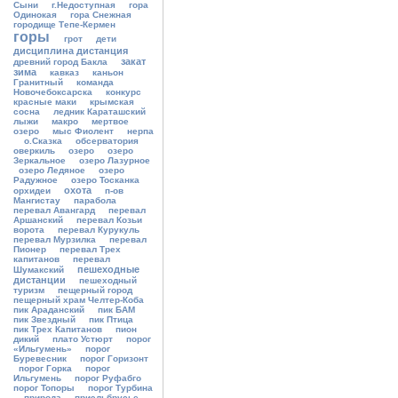
Сыни
г.Недоступная
гора
Одинокая
гора Снежная
городище Тепе-Кермен
горы
грот
дети
дисциплина дистанция
закат
древний город Бакла
зима
кавказ
каньон
Гранитный
команда
Новочебоксарска
конкурс
красные маки
крымская
сосна
ледник Караташский
лыжи
макро
мертвое
озеро
мыс Фиолент
нерпа
о.Сказка
обсерватория
оверкиль
озеро
озеро
Зеркальное
озеро Лазурное
озеро Ледяное
озеро
Радужное
озеро Тосканка
охота
орхидеи
п-ов
Мангистау
парабола
перевал Авангард
перевал
Аршанский
перевал Козьи
ворота
перевал Курукуль
перевал Мурзилка
перевал
Пионер
перевал Трех
капитанов
перевал
пешеходные
Шумакский
дистанции
пешеходный
туризм
пещерный город
пещерный храм Челтер-Коба
пик Араданский
пик БАМ
пик Звездный
пик Птица
пик Трех Капитанов
пион
дикий
плато Устюрт
порог
«Ильгумень»
порог
Буревесник
порог Горизонт
порог Горка
порог
Ильгумень
порог Руфабго
порог Топоры
порог Турбина
природа
приэльбрусье