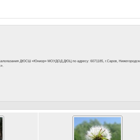
скалолазания ДЮСШ «Юниор» МОУДОД ДЮЦ по адресу: 6071185, г.Саров, Нижегородско
».