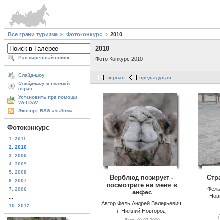
Все грани туризма
Фотоконкурс
2010
2010
Расширенный поиск
Фото-Конкурс 2010
Слайд-шоу
первая
предыдущая
Слайд-шоу в полный
экран
Установить при помощи
WebDAV
Экспорт RSS альбома
Фотоконкурс
1. 2011
2. 2010
3. 2009....
4. 2009
5. 2008
Верблюд позирует -
Стр
6. 2007
посмотрите на меня в
Фель
7. 2006
анфас
Нов
...
Автор Фель Андрей Валерьевич,
10. 2012
г. Нижний Новгород,
П