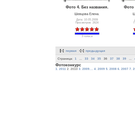
Фото 4. Без названия.
Фото 
Шевцова Елена.
Ш
Дата: 10.05.2009
Просмотров: 2624
П
3 голоса
первая
предыдущая
Страница:
1
...
33
34
35
36
37
38
39
...
Фотоконкурс
1. 2011
2. 2010
3. 2009....
4. 2009
5. 2008
6. 2007
7. 