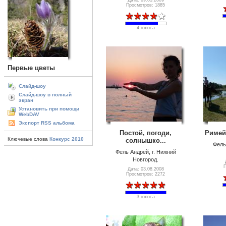
Дата: 09.03.2009
Просмотров: 1885
4 голоса
Первые цветы
Слайд-шоу
Слайд-шоу в полный
экран
Установить при помощи
WebDAV
Экспорт RSS альбома
Постой, погоди,
Римейк
Ключевые слова
Конкурс 2010
солнышко...
Фель
Фель Андрей, г. Нижний
Новгород.
П
Дата: 03.08.2008
Просмотров: 2272
3 голоса