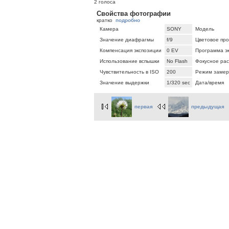
2 голоса
Свойства фотографии
кратко
подробно
Камера
SONY
Модель
Значение диафрагмы
f/9
Цветовое про
Компенсация экспозиции
0 EV
Программа э
Использование вспышки
No Flash
Фокусное ра
Чувствительность в ISO
200
Режим замер
Значение выдержки
1/320 sec
Дата/время
первая
предыдущая