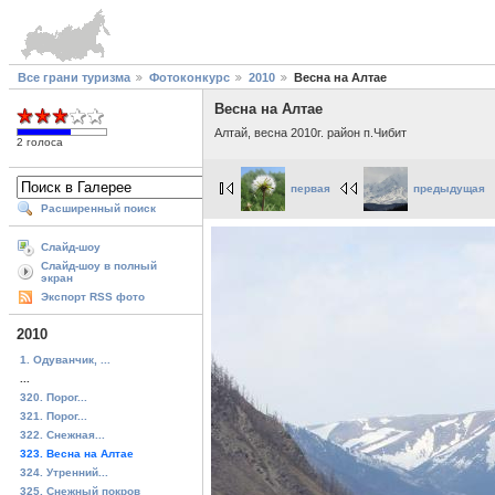
Все грани туризма
Фотоконкурс
2010
Весна на Алтае
Весна на Алтае
Алтай, весна 2010г. район п.Чибит
2 голоса
первая
предыдущая
Расширенный поиск
Слайд-шоу
Слайд-шоу в полный
экран
Экспорт RSS фото
2010
1. Одуванчик, ...
...
320. Порог...
321. Порог...
322. Снежная...
323. Весна на Алтае
324. Утренний...
325. Снежный покров