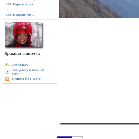
326. Берега р.Кия
...
729. В объятиях ...
Красная шапочка
Слайд-шоу
Слайд-шоу в полный
экран
Экспорт RSS фото