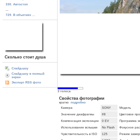
330. Автостоп
...
729. В объятиях ...
Сколько стоит душа
Слайд-шоу
Слайд-шоу в полный
экран
Экспорт RSS фото
3 голоса
Свойства фотографии
кратко
подробно
Камера
SONY
Модель
Значение диафрагмы
f/8
Цветовое про
Компенсация экспозиции
0 EV
Программа э
Использование вспышки
No Flash
Фокусное ра
Чувствительность в ISO
125
Режим замер