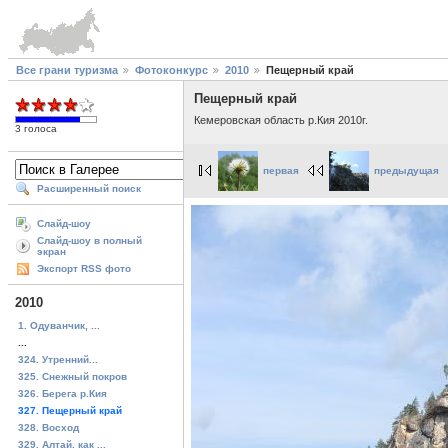
Все грани туризма
Фотоконкурс
2010
Пещерный край
Пещерный край
Кемеровская область р.Кия 2010г.
3 голоса
первая
предыдущая
Расширенный поиск
Слайд-шоу
Слайд-шоу в полный
экран
Экспорт RSS фото
2010
1. Одуванчик, ...
...
324. Утренний...
325. Снежный покров
326. Берега р.Кия
327. Пещерный край
328. Восход
329. Алтай, как ...