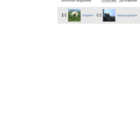
Значение выдержки
1/250 sec
Дата/время
первая
предыдущая