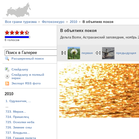
Все грани туризма
Фотоконкурс
2010
В объятиях покоя
В объятиях покоя
Дельта Волги, Астраханский заповедник, ноябрь 
6 голосов
первая
предыдущая
Расширенный поиск
Слайд-шоу
Слайд-шоу в полный
экран
Экспорт RSS фото
2010
1. Одуванчик, ...
...
723. Мираж...
724. Пришелец
725. Осколки неба
726. Зимние сны
727. Владыка...
728. Грация полета