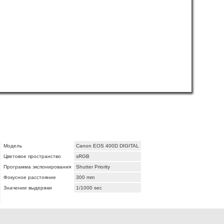
Модель
Canon EOS 400D DIGITAL
Цветовое пространство
sRGB
Программа экспонирования
Shutter Priority
Фокусное расстояние
300 mm
Значение выдержки
1/1000 sec