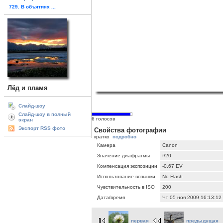
729. В объятиях ...
Лёд и пламя
Слайд-шоу
Слайд-шоу в полный
6 голосов
экран
Экспорт RSS фото
Свойства фотографии
кратко
подробно
Камера
Canon
Значение диафрагмы
f/20
Компенсация экспозиции
-0,67 EV
Использование вспышки
No Flash
Чувствительность в ISO
200
Дата/время
Чт 05 ноя 2009 16:13:12
первая
предыдущая