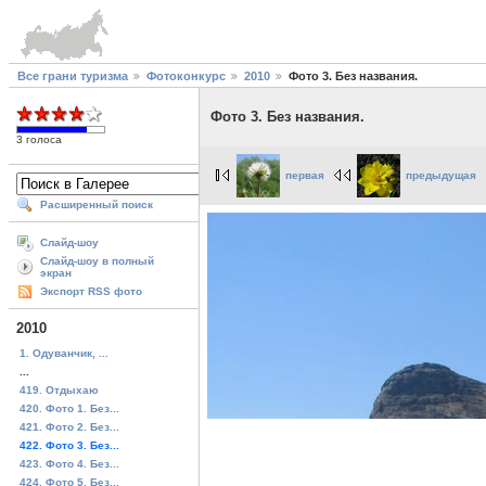
Все грани туризма
Фотоконкурс
2010
Фото 3. Без названия.
Фото 3. Без названия.
3 голоса
первая
предыдущая
Расширенный поиск
Слайд-шоу
Слайд-шоу в полный
экран
Экспорт RSS фото
2010
1. Одуванчик, ...
...
419. Отдыхаю
420. Фото 1. Без...
421. Фото 2. Без...
422. Фото 3. Без...
423. Фото 4. Без...
424. Фото 5. Без...