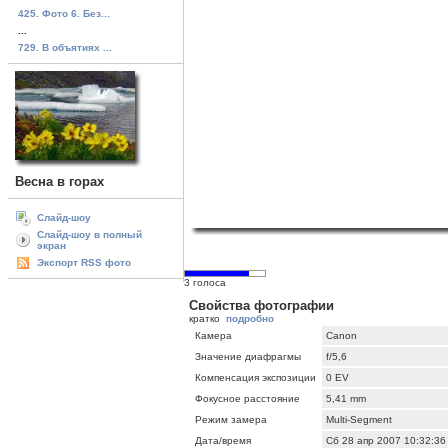
425. Фото 6. Без...
...
729. В объятиях ...
Весна в горах
Слайд-шоу
Слайд-шоу в полный
экран
Экспорт RSS фото
3 голоса
Свойства фотографии
кратко
подробно
Камера
Canon
Значение диафрагмы
f/5,6
Компенсация экспозиции
0 EV
Фокусное расстояние
5,41 mm
Режим замера
Multi-Segment
Дата/время
Сб 28 апр 2007 10:32:36