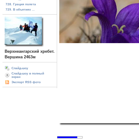
728. Грация полета
729. В объятиях ...
Верхнеангарский хребет.
Вершина 2463м
Слайд-шоу
Слайд-шоу в полный
экран
Экспорт RSS фото