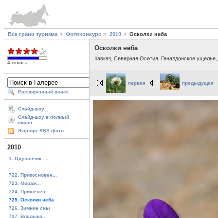
Все грани туризма
Фотоконкурс
2010
Осколки неба
Осколки неба
Кавказ, Северная Осетия, Геналдонское ущелье,
4 голоса
первая
предыдущая
Расширенный поиск
Слайд-шоу
Слайд-шоу в полный
экран
Экспорт RSS фото
2010
1. Одуванчик, ...
...
722. Прикосновен...
723. Мираж...
724. Пришелец
725. Осколки неба
726. Зимние сны
727. Владыка...