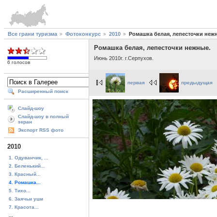
Все грани туризма
Фотоконкурс
2010
Ромашка белая, лепесточки неж
Ромашка белая, лепесточки нежные.
Июнь 2010г. г.Серпухов.
6 голосов
первая
предыдущая
Расширенный поиск
Слайд-шоу
Слайд-шоу в полный
экран
Экспорт RSS фото
2010
1. Одуванчик, ...
2. Беленький...
3. Красный...
4. Ромашка...
5. Тихо...
6. Заячьи уши
7. Красота...
...