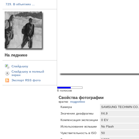
729. В объятиях ...
На леднике
Слайд-шоу
Слайд-шоу в полный
экран
Экспорт RSS фото
6 голосов
Свойства фотографии
кратко
подробно
Камера
SAMSUNG TECHWIN CO.,
Значение диафрагмы
f/4,9
Компенсация экспозиции
0 EV
Использование вспышки
No Flash
Чувствительность в ISO
50