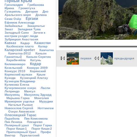
Горный Крым
Гренландия
Грибанова
Ирина
Громотуха
Гузерипль
Дигория
Дно
Аральского моря
Долина
Ергаки
Семи Озёр
Ефимов Александр
Забайкалье
Закарпатье
Закат
Западная Тува
Западный Саян
Зачем к
кострам уходят люди
Зубрицкая Анастасия
Кавказ
Казахстан
Кадар
Казбекское плато
Калар
Каларский хребет
Камчатка
Камчатка-2012
Каньон
Гранитный
Каньон Серегин
первая
предыдущая
Караби-яйла
Катунь
Кодар
Килиманжаро
Козельский
Конкурс 2009
Конкурс 2010
Корякский
Корякский вулкан
Крым
Куанда
Кузнецкий Алатау
Кузнецов Владимир
Куликова Елена
Кучерлинское озеро
Ласпи
Леприндо
Мангул
Манукянц
Манукянц Эдуард
Марьина Горка
Монголия
Мраморное ущелье
Муруджи
Наталья Рыжая
Новоселов Сергей
Ноттингем
Озеро Аккемское
Олесницкий Тарас
Парабола
Пик Комсомола
Пик Ленина
Плещеево
Полярный урал
Порог Горка
Порог Киши-1
Порог Киши-2
Приполярный Урал
Профе
Виктор
Пурелагский