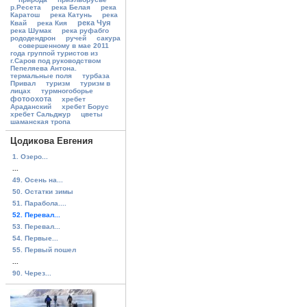
р.Ресета
река Белая
река
Каратош
река Катунь
река
река Чуя
Квай
река Кия
река Шумак
река руфабго
рододендрон
ручей
сакура
совершенному в мае 2011
года группой туристов из
г.Саров под руководством
Пепеляева Антона.
термальные поля
турбаза
Привал
туризм
туризм в
лицах
турмногоборье
фотоохота
хребет
Араданский
хребет Борус
хребет Сальджур
цветы
шаманская тропа
Цодикова Евгения
1. Озеро...
...
49. Осень на...
50. Остатки зимы
51. Парабола....
52. Перевал...
53. Перевал...
54. Первые...
55. Первый пошел
...
90. Через...