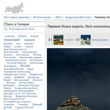
Все грани туризма
Фотоконкурс
2012
Цодикова Евгения
Перевал Ко
Перевал Козьи ворота. Лето кончилось
Расширенный поиск
flower
macro
batterfly
mountain
nature
первая
предыдущая
people
sunset
sun
water
winter
Авача
Авачинская бухта
Авачинский
Авачинский
вулкан
Австралия
Агапов
Анатолий
Аккемский ледник
Аккемское озеро
Акталагай
Акталай Марган
Александр
Алтай
Ануфриев
Альпийский мак
Амур
Ануфриев Александр
Араданские озера
Бадукские
Байкал
озёра
Балыков
Юрий
Бахчисарай
Безенги
Белуха
Белый Июс
Божжира
Большая Хапица
Борус
В данном альбоме
приведены фотографии
похода 1 к.сл. по Горному
Крыму
Водопад Козырек
Восточный Саян
Геналдонское ущелье
Горный
Гималаи
Говерла
Алтай
Горный Алтай.