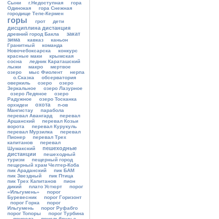
Сыни
г.Недоступная
гора
Одинокая
гора Снежная
городище Тепе-Кермен
горы
грот
дети
дисциплина дистанция
закат
древний город Бакла
зима
кавказ
каньон
Гранитный
команда
Новочебоксарска
конкурс
красные маки
крымская
сосна
ледник Караташский
лыжи
макро
мертвое
озеро
мыс Фиолент
нерпа
о.Сказка
обсерватория
оверкиль
озеро
озеро
Зеркальное
озеро Лазурное
озеро Ледяное
озеро
Радужное
озеро Тосканка
охота
орхидеи
п-ов
Мангистау
парабола
перевал Авангард
перевал
Аршанский
перевал Козьи
ворота
перевал Курукуль
перевал Мурзилка
перевал
Пионер
перевал Трех
капитанов
перевал
пешеходные
Шумакский
дистанции
пешеходный
туризм
пещерный город
пещерный храм Челтер-Коба
пик Араданский
пик БАМ
пик Звездный
пик Птица
пик Трех Капитанов
пион
дикий
плато Устюрт
порог
«Ильгумень»
порог
Буревесник
порог Горизонт
порог Горка
порог
Ильгумень
порог Руфабго
порог Топоры
порог Турбина
природа
приэльбрусье