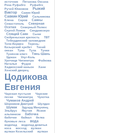
источник
Пятакова Оксана
Река Руфабго
Руфабго
Рыжий
Ручей Юнковож
Виктор
Савин Юрий
Савкин Юрий
Сальникова
Саяны
Елена
Саров
Северная
Севастополь
Осетия
Северный Полюс
Сергей Ломов
Синдамозеро
Спящий Саян
Сыни
Сюйреньская крепость
ТВТ
Тебердинский заповедник
Тепе-Кермен
Терень-
Казырский хребет
Тихий
океан
Тува
Тула
Тунки
Тянь-Шань
Туняхов ключ
Удокан
Улуг-Коль
Урочище Чигинитра
Файкова
Наталья
Фудзи
Хаджохский каньон
Хани
Хенский дворец
Цодикова
Евгения
Чарская пустыня
Чарские
пески
Чигинитра
Чукотка
Чумаков Андрей
Шорников Дмитрий
Шулдан
Шумак
Эдуард Манукянц
Эльбрус
Якутия
Ясиня
бабочка
альпинизм
бабочки
байкал
белка
вода
буковые леса
водопад
водопад девичья
коса
восход
вулкан
вулкан Козельский
вулкан