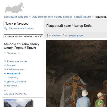
Все грани туризма
Альбом по ключевому слову: Горный Крым
Пещерны
Пещерный храм Челтер-Коба
Расширенный поиск
первая
предыдущая
Альбом по ключевому
слову: Горный Крым
1. То вниз, то...
...
3. Крымская сосна
4. Жарко!
5. Сюйреньская...
6. Пещерный...
7. Здорово,...
8. Даешь, Мангуп!
9. Остатки...
...
17. Мыс Фиолент...