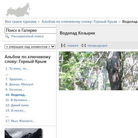
Все грани туризма
Альбом по ключевому слову: Горный Крым
Водопад
Водопад Козырек
Расширенный поиск
первая
предыдущая
Альбом по ключевому
слову: Горный Крым
1. То вниз, то...
...
7. Здорово,...
8. Даешь, Мангуп!
9. Остатки...
10. Водопад...
11. В буковых...
12. Дикий пион
13. В лесах...
...
17. Мыс Фиолент...