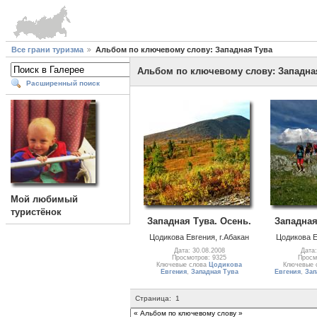
Все грани туризма
Альбом по ключевому слову: Западная Тува
Альбом по ключевому слову: Западна
Расширенный поиск
Мой любимый
туристёнок
Западная Тува. Осень.
Западная
Цодикова Евгения, г.Абакан
Цодикова Е
Дата: 30.08.2008
Дата:
Просмотров: 9325
Просм
Ключевые слова
Цодикова
Ключевые 
Евгения
,
Западная Тува
Евгения
,
Зап
Страница:
1