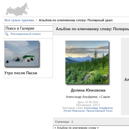
Все грани туризма
Альбом по ключевому слову: Полярный урал
Альбом по ключевому слову: Полярн
Расширенный поиск
Утро после Пасхи
Ал
Долина Юнковожа
Александр Ануфриев, г.Саров
Дата: 22.06.2012
Просмотров: 13717
Ключевые слова
Александр Ануфриев
,
Ручей Юнковож
,
Приполярный Урал
Страница:
1