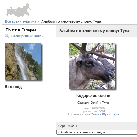
Все грани туризма
Альбом по ключевому слову: Тула
Альбом по ключевому слову: Тула
Расширенный поиск
Водопад
Кодарские олени
Савкин Юрий, г.Тула
Дата: 19.08.2006
Просмотров: 5461
Ключевые слова
Савкин Юрий
,
Тула
Страница:
1