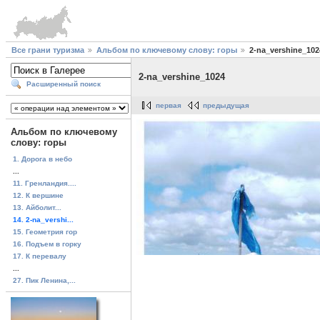
Все грани туризма
Альбом по ключевому слову: горы
2-na_vershine_102
2-na_vershine_1024
Расширенный поиск
первая
предыдущая
Альбом по ключевому
слову: горы
1. Дорога в небо
...
11. Гренландия....
12. К вершине
13. Айболит...
14. 2-na_vershi...
15. Геометрия гор
16. Подъем в горку
17. К перевалу
...
27. Пик Ленина,...