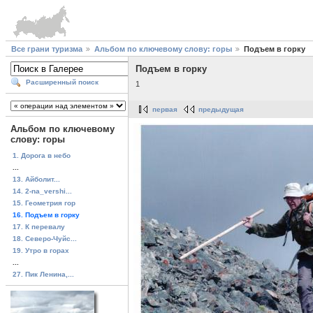
Все грани туризма
Альбом по ключевому слову: горы
Подъем в горку
Подъем в горку
Расширенный поиск
1
первая
предыдущая
Альбом по ключевому
слову: горы
1. Дорога в небо
...
13. Айболит...
14. 2-na_vershi...
15. Геометрия гор
16. Подъем в горку
17. К перевалу
18. Северо-Чуйс...
19. Утро в горах
...
27. Пик Ленина,...