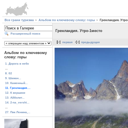
Все грани туризма
Альбом по ключевому слову: горы
Гренландия. Утро
Гренландия. Утро-1место
Расширенный поиск
первая
предыдущая
Альбом по ключевому
слову: горы
1. Дорога в небо
...
8. 02
9. Шаман...
10. Каменный...
11. Гренландия....
12. К вершине
13. Айболит...
14. 2-na_vershi...
...
27. Пик Ленина,...