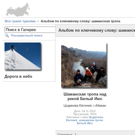
Все грани туризма
Альбом по ключевому слову: шаманская тропа
Альбом по ключевому слову: шаманск
Расширенный поиск
Дорога в небо
Шаманская тропа над
рекой Белый Июс
Цодикова Евгения, г.Абакан
Дата: 04.11.2010
Просмотров: 8524
Ключевые слова
Цодикова
Евгения
,
шаманская тропа
,
Белый Июс
Страница:
1