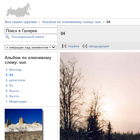
Все грани туризма
Альбом по ключевому слову: sun
04
04
Расширенный поиск
первая
предыдущая
Альбом по ключевому
слову: sun
1. Восход...
2. 04
3. great view
4. 01
5. Бухта...
6. Бухта...
7. Медитация. ...