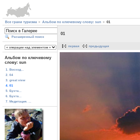
Все грани туризма
Альбом по ключевому слову: sun
01
01
Расширенный поиск
первая
предыдущая
Альбом по ключевому
слову: sun
1. Восход...
2. 04
3. great view
4. 01
5. Бухта...
6. Бухта...
7. Медитация. ...