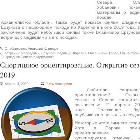
Севера. Оль
Урбанович покаж
материалы о водн
походе п
Архангельской области. Также будет показан фильм Владим
Ерзунова о пешеходном походе по Карелии в июле 2019 года. 
заключение будет небольшой фильм также Владимира Ерзунов
встречах с медведями в его походах.
Опубликовал: Анатолий Кузнецов
встречи с медведями
,
Ерзунов Владимир
,
Карелия
,
Олесницкий Тарас
,
Ольга Урба
Праздник Севера в Мурманске
Спортивное ориентирование. Открытие сез
2019.
Апрель 4, 2019
0 Комментариев
Любители спортивно
ориентирования! Открыт
сезона в Сарове состоится
воскресенье 21 апреля 20
года. Положение буд
опубликовано несколько поздне
Некоторые итоги зимнего сезо
Хотя в Сарове зимн
ориентирование 
культивируется отмечаю, ч