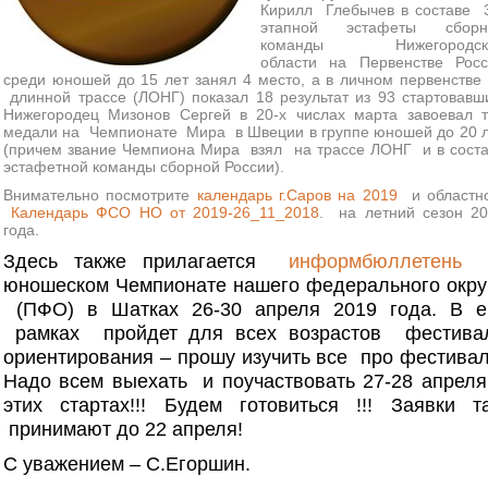
Кирилл Глебычев в составе 
этапной эстафеты сборн
команды Нижегородск
области на Первенстве Росс
среди юношей до 15 лет занял 4 место, а в личном первенстве
длинной трассе (ЛОНГ) показал 18 результат из 93 стартовавш
Нижегородец Мизонов Сергей в 20-х числах марта завоевал 
медали на Чемпионате Мира в Швеции в группе юношей до 20 
(причем звание Чемпиона Мира взял на трассе ЛОНГ и в сост
эстафетной команды сборной России).
Внимательно посмотрите
календарь г.Саров на 2019
и областн
Календарь ФСО НО от 2019-26_11_2018
. на летний сезон 2
года.
Здесь также
прилагается
информбюллетень
юношеском Чемпионате
нашего федерального окру
(ПФО) в Шатках
26-30 апреля 2019 года. В е
рамках пройдет
для всех возрастов фестива
ориентирования –
прошу изучить все про фестивал
Надо всем выехать и
поучаствовать 27-28 апреля
этих стартах!!!
Будем готовиться !!! Заявки т
принимают до 22 апреля!
С уважением – С.Егоршин.