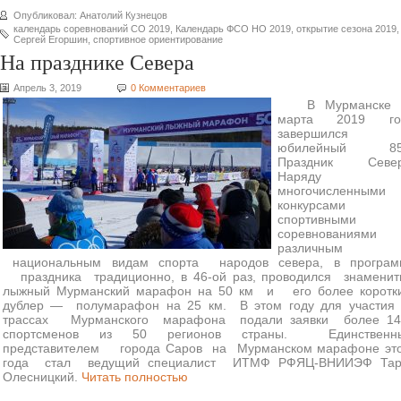
Опубликовал: Анатолий Кузнецов
календарь соревнований СО 2019
,
Календарь ФСО НО 2019
,
открытие сезона 2019
,
Сергей Егоршин
,
спортивное ориентирование
На празднике Севера
Апрель 3, 2019
0 Комментариев
В Мурманске 
марта 2019 го
завершился
юбилейный 85
Праздник Север
Наряду 
многочисленными
конкурсами
спортивными
соревнованиями 
различным
национальным видам спорта народов севера, в програм
праздника традиционно, в 46-ой раз, проводился знаменит
лыжный Мурманский марафон на 50 км и его более коротк
дублер — полумарафон на 25 км. В этом году для участия 
трассах Мурманского марафона подали заявки более 14
спортсменов из 50 регионов страны. Единственн
представителем города Саров на Мурманском марафоне это
года стал ведущий специалист ИТМФ РФЯЦ-ВНИИЭФ Тар
Олесницкий.
Читать полностью