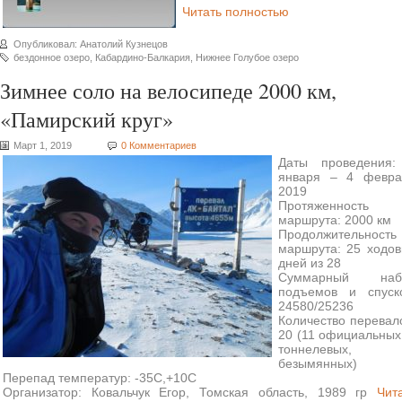
Читать полностью
Опубликовал: Анатолий Кузнецов
бездонное озеро
,
Кабардино-Балкария
,
Нижнее Голубое озеро
Зимнее соло на велосипеде 2000 км,
«Памирский круг»
Март 1, 2019
0 Комментариев
Даты проведения:
января – 4 февра
2019
Протяженность
маршрута: 2000 км
Продолжительность
маршрута: 25 ходо
дней из 28
Суммарный наб
подъемов и спуско
24580/25236
Количество перевал
20 (11 официальных
тоннелевых,
безымянных)
Перепад температур: -35С,+10С
Организатор: Ковальчук Егор, Томская область, 1989 гр
Чит