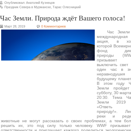
Опубликовал: Анатолий Кузнецов
Праздник Севера в Мурманске
,
Тарас Олесницкий
Час Земли. Природа ждёт Вашего голоса!
Март 28, 2019
0 Комментариев
Час Земли
международная
акция, в хо
которой Всемир
фонд дик
природы (WW
призывает
выключить свет
один час в зн
неравнодушия
будущему плане
В этом году Ч
Земли пройдет
субботу, 30 марта
20:30. Тема Ча
Земли 2019
«Ответь 
природу!». Лес
реки и редк
животные не могут рассказать о своих проблемах, а тем бо
решить их, это под силу только человеку. WWF призывает
ответственности и приглашает каждого поделиться экологическ